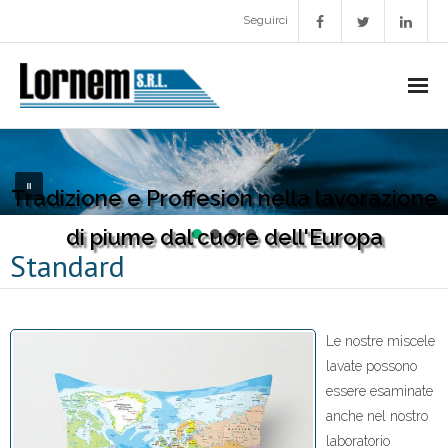
Seguirci
La Nostra Società
Tradizione e Proffesion nella lavorazione
- Introduzione
di piume dal cuore dell'Europa
- Storico
Standard
- Missione e valori
- Progetti per il futuro
Le nostre miscele
lavate possono
Produzione
essere esaminate
anche nel nostro
- Lavorazione
laboratorio