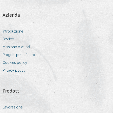
- Direttore Vendite
Azienda
- Coordonator Vanzari si Logistica
Introduzione
- Capo Direzione Acquisti
Storico
Informazioni Di Contatto
Missione e valori
Progetti per il futuro
- Indirizzi
Cookies policy
- Detagli di contatto
Privacy policy
- Intestazione dell’azienda
Prodotti
Lavorazione