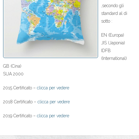
,secondo gli
- Imballaggio e stoccaggio
standard al di
sotto :
- Prodotti
EN (Europa)
Qualità
JIS (Japonia)
IDFB
- Laboratorio
(International)
- Standard
GB (Cina)
SUA 2000
- Oeko-Tex
2015 Certificato –
clicca per vedere
- Allergia alla polvere
2018 Certificato –
clicca per vedere
- Protezione dell’ambiente
2019 Certificato –
clicca per vedere
La Squadra
- Proprietario e Direttore Esecutivo