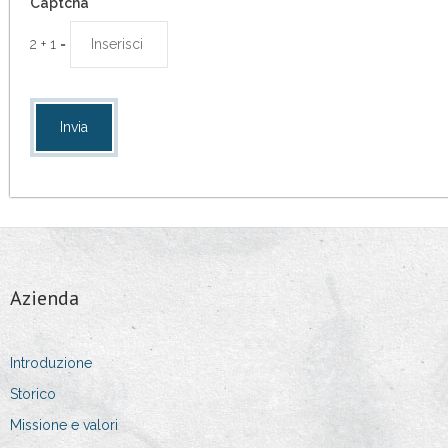
Captcha
- Direttore Vendite
2
+
1
=
- Coordonator Vanzari si Logistica
- Capo Direzione Acquisti
Informazioni Di Contatto
- Indirizzi
- Detagli di contatto
Azienda
- Intestazione dell’azienda
Introduzione
Storico
Missione e valori