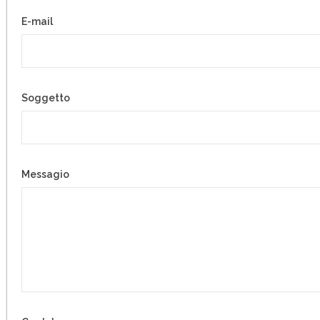
- Imballaggio e stoccaggio
E-mail
- Prodotti
Qualità
Soggetto
- Laboratorio
- Standard
Messagio
- Oeko-Tex
- Allergia alla polvere
- Protezione dell’ambiente
La Squadra
- Proprietario e Direttore Esecutivo