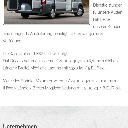
Dienstleistungen
- Verpackung und Lagerung
fü unsere Kuden.
Falls einer
- Produkte
unserer Kunden
Qualität
eine dringende Auslieferung benötigt, stellen wir gerne zur
Verfügung.
- Labor
Die Kapazität der LKW s ist wie folgt:
- Standards
Fiat Ducato Volumen: 17 cmc / 2000 x 4070 x 1870 mm (Höhe x
Länge x Breite) Mögliche Ladung mit 1330 kg / 5 EUR pal
- Oeko-Tex
Mercedes Sprinter Volumen: 21 cmc / 2400 x 4200 x 2100 mm
- Stauballergie
(Höhe x Länge x Breite) Mögliche Ladung mit 1500 kg / 8 EUR pal
- Umweltschutz
Das Team
Unternehmen
- Inhaber und geschäftsführender Direktor