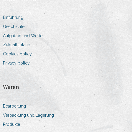
- Verkaufsdirektor
Einführung
- Verkaufs- und Logistikkoordinator
Geschichte
Aufgaben und Werte
- Leiter der Abteilung Einkauf
Zukunftspläne
Kontaktinformationen
Cookies policy
Privacy policy
- Adresse
- Kontaktdaten
Waren
- Impressum
Bearbeitung
Verpackung und Lagerung
Produkte