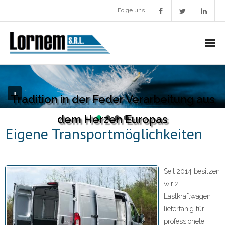
Folge uns
Unsere Gesellschaft
Tradition in der Feder Verarbeitung aus
- Einführung
dem Herzen Europas
- Geschichte
Eigene Transportmöglichkeiten
- Aufgaben und Werte
- Zukunftspläne
Seit 2014 besitzen
wir 2
Herstellung
Lastkraftwagen
lieferfähig für
- Bearbeitung
professionele